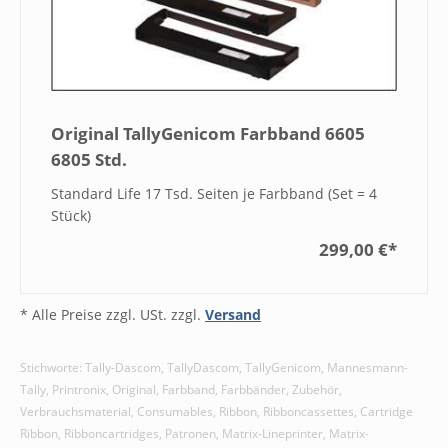
Original TallyGenicom Farbband 6605
6805 Std.
Standard Life 17 Tsd. Seiten je Farbband (Set = 4
Stück)
299,00 €
*
* Alle Preise zzgl. USt. zzgl.
Versand
Stichworte: Tally-Dascom, TallyDascom, TallyGenicom, Mannesmann-
Tally, Printronix, Original, Farbband, Farbbänder, Zubehör,
Verbrauchsmaterial, Consumables, Ribbon, Ribboncassettes, Cartridge
Ribbon, Ribboncartridges, Patronen, Matrix-Lineprinter, Matrix-