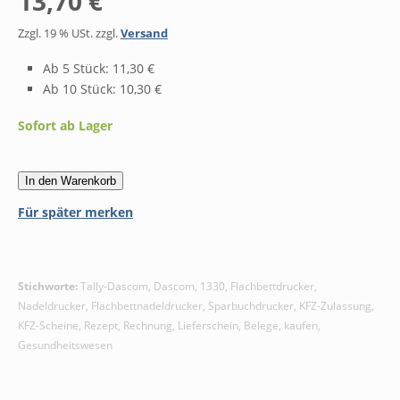
13,70 €
Zzgl. 19 % USt. zzgl.
Versand
Ab 5 Stück: 11,30 €
Ab 10 Stück: 10,30 €
Sofort ab Lager
In den Warenkorb
Für später merken
Stichworte:
Tally-Dascom, Dascom, 1330, Flachbettdrucker,
Nadeldrucker, Flachbettnadeldrucker, Sparbuchdrucker, KFZ-Zulassung,
KFZ-Scheine, Rezept, Rechnung, Lieferschein, Belege, kaufen,
Gesundheitswesen