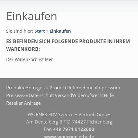
Einkaufen
Sie sind hier:
Start
»
Einkaufen
ES BEFINDEN SICH FOLGENDE PRODUKTE IN IHREM
WARENKORB:
Der Warenkorb ist leer
Produkte
Anfrage zu Produkt
Unternehmen
Impressum
Preise
AGB
Datenschutz
Versand
Widerrufsrecht
Hilfe
Reseller Anfrage
WÖRNER EDV Service + Vertrieb GmbH
Am Dentelberg 8 * D-74427 Fichtenberg
Fon
+49 7971 9122600
www.woerner-edv.de